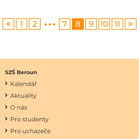
…
<
1
2
7
8
9
10
11
>
SZŠ Beroun
Kalendář
Aktuality
O nás
Pro studenty
Pro uchazeče