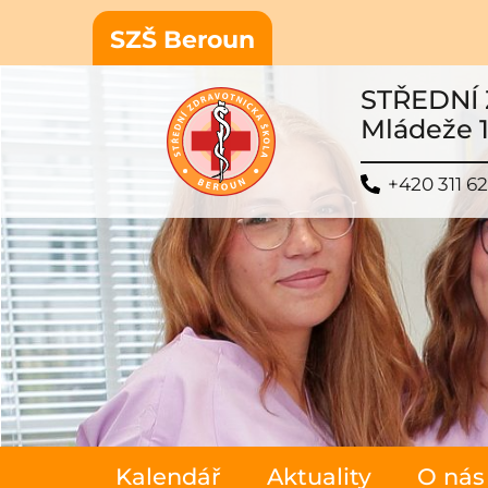
SZŠ Beroun
STŘEDNÍ
Mládeže 
+420 311 6
Kalendář
Aktuality
O nás