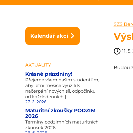
SZŠ Be
Výs
Kalendář akcí
11. 5
AKTUALITY
Budou 
Krásné prázdniny!
Přejeme všem našim studentům,
aby letní měsíce využili k
načerpání nových sil, odpočinku
od každodenních […]
27. 6. 2026
Maturitní zkoušky PODZIM
2026
Termíny podzimních maturitních
zkoušek 2026
26. 6. 2026