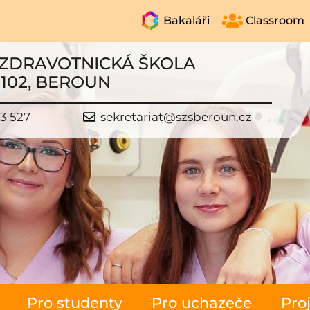
Bakaláři
Classroom
 ZDRAVOTNICKÁ ŠKOLA
1102, BEROUN
23 527
sekretariat@szsberoun.cz
Pro studenty
Pro uchazeče
Pro