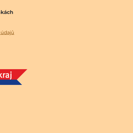
nkách
 údajů